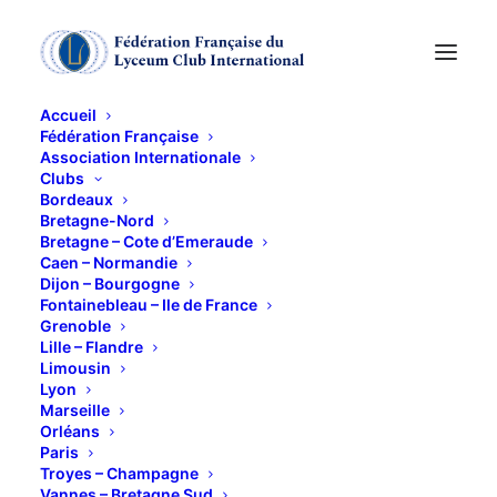
Accueil
Fédération Française
Association Internationale
Clubs
Bordeaux
Bretagne-Nord
Bretagne – Cote d’Emeraude
Caen – Normandie
Dijon – Bourgogne
Fontainebleau – Ile de France
Evènements Culturels
Grenoble
Lille – Flandre
Paris
Limousin
Lyon
Marseille
Orléans
Paris
Troyes – Champagne
Vannes – Bretagne Sud