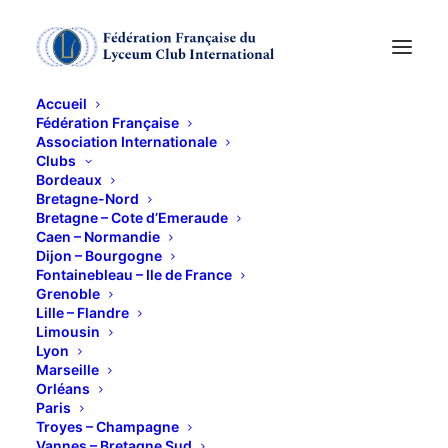
Accueil
Fédération Française
Association Internationale
Clubs
Bordeaux
Bretagne-Nord
Bretagne – Cote d’Emeraude
Caen – Normandie
Dijon – Bourgogne
Fontainebleau – Ile de France
Evènements Culturels
Grenoble
Lille – Flandre
Paris
Limousin
Lyon
Marseille
Orléans
Paris
Troyes – Champagne
Vannes – Bretagne Sud