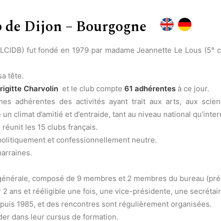
ub de Dijon – Bourgogne
LCIDB) fut fondé en 1979 par madame Jeannette Le Lous (5° clu
a tête.
rigitte Charvolin
et le club compte
61 adhérentes
à ce jour.
 adhérentes des activités ayant trait aux arts, aux scienc
 climat d’amitié et d’entraide, tant au niveau national qu’inter
éunit les 15 clubs français.
politiquement et confessionnellement neutre.
marraines.
 générale, composé de 9 membres et 2 membres du bureau (prési
2 ans et rééligible une fois, une vice-présidente, une secrétai
puis 1985, et des rencontres sont régulièrement organisées.
der dans leur cursus de formation.