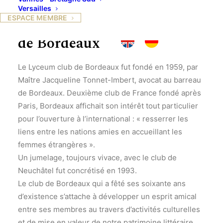
Versailles
ESPACE MEMBRE
L’histoire du Lyceum club
de Bordeaux
Le Lyceum club de Bordeaux fut fondé en 1959, par
Maître Jacqueline Tonnet-Imbert, avocat au barreau
de Bordeaux. Deuxième club de France fondé après
Paris, Bordeaux affichait son intérêt tout particulier
pour l’ouverture à l’international : « resserrer les
liens entre les nations amies en accueillant les
femmes étrangères ».
Un jumelage, toujours vivace, avec le club de
Neuchâtel fut concrétisé en 1993.
Le club de Bordeaux qui a fêté ses soixante ans
d’existence s’attache à développer un esprit amical
entre ses membres au travers d’activités culturelles
et de mise en valeur de notre patrimoine littéraire,