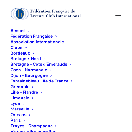
Accueil
Fédération Française
Association Internationale
Clubs
Bordeaux
Visite de la ROTONDE
Bretagne-Nord
Bretagne – Cote d’Emeraude
Caen – Normandie
de SAINT BENIGNE
Dijon – Bourgogne
Fontainebleau – Ile de France
Grenoble
18 FÉVRIER 2025
Lille – Flandre
Limousin
Lyon
Marseille
Orléans
Paris
Troyes – Champagne
Vannes – Bretagne Sud