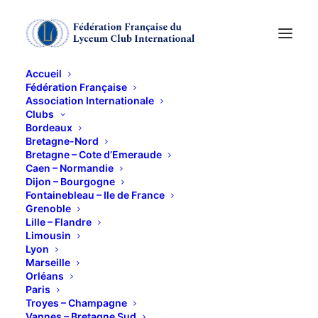
Accueil
Fédération Française
Association Internationale
Clubs
Bordeaux
MAGIE ARTISTIQUE
Bretagne-Nord
Bretagne – Cote d’Emeraude
Caen – Normandie
ET MENTALISME
Dijon – Bourgogne
Fontainebleau – Ile de France
Grenoble
1 JUIN 2026
Lille – Flandre
Limousin
Lyon
Marseille
Orléans
Paris
Troyes – Champagne
Vannes – Bretagne Sud