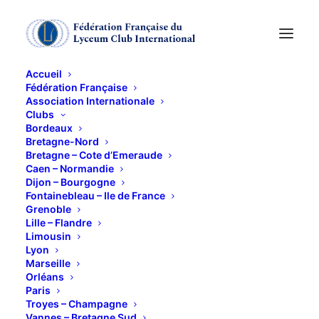
Accueil
Fédération Française
Association Internationale
INITIATION A
Clubs
Bordeaux
L'INTELLIGENCE
Bretagne-Nord
Bretagne – Cote d’Emeraude
Caen – Normandie
ARTIFICIELLE :
Dijon – Bourgogne
Fontainebleau – Ile de France
Comment elle
Grenoble
Lille – Flandre
transforme notre
Limousin
Lyon
société par Eva
Marseille
Orléans
Paris
Curtheley
Troyes – Champagne
Vannes – Bretagne Sud