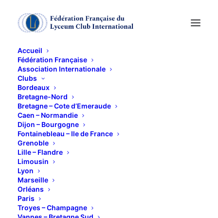
Accueil
Fédération Française
Association Internationale
DÉCOUVERTE DE
Clubs
Bordeaux
L’ART NOUVEAU ET
Bretagne-Nord
Bretagne – Cote d’Emeraude
Caen – Normandie
DE L’ART DÉCO A
Dijon – Bourgogne
Fontainebleau – Ile de France
DIJON
Grenoble
Lille – Flandre
Limousin
4 MAI 2026
Lyon
Marseille
Orléans
Paris
Troyes – Champagne
Vannes – Bretagne Sud