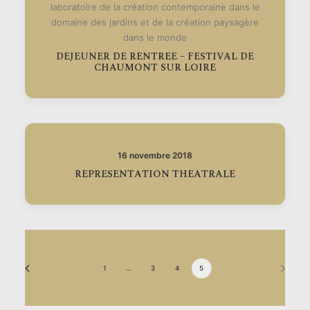
laboratoire de la création contemporaine dans le
domaine des jardins et de la création paysagère
dans le monde
DEJEUNER DE RENTREE – FESTIVAL DE
CHAUMONT SUR LOIRE
16 novembre 2018
REPRESENTATION THEATRALE
1
…
3
4
5