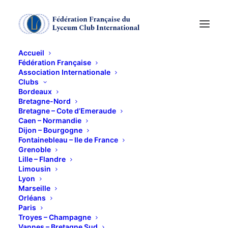
Accueil
Fédération Française
Association Internationale
CHÂTEAUX
Clubs
Bordeaux
CATHARES :
Bretagne-Nord
Bretagne – Cote d’Emeraude
Caen – Normandie
MYTHOLOGIE
Dijon – Bourgogne
Fontainebleau – Ile de France
TOURISTIQUE OU
Grenoble
Lille – Flandre
RÉALITÉ
Limousin
Lyon
HISTORIQUE ?
Marseille
Orléans
Paris
19 JANVIER 2026
Troyes – Champagne
Vannes – Bretagne Sud