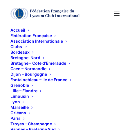
Accueil
Fédération Française
Association Internationale
Clubs
Sortie culturelle à
Bordeaux
Bretagne-Nord
Paris 29 novembre
Bretagne – Cote d’Emeraude
Caen – Normandie
Dijon – Bourgogne
2023
Fontainebleau – Ile de France
Grenoble
Lille – Flandre
29 NOVEMBRE 2023
Limousin
Lyon
Marseille
Orléans
Paris
Troyes – Champagne
Vannes – Bretagne Sud