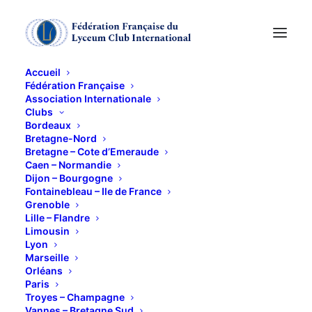
Accueil
Fédération Française
Association Internationale
Clubs
Bordeaux
Opéra TOSCA de
Bretagne-Nord
Bretagne – Cote d’Emeraude
Caen – Normandie
Giacomo PUCCINI
Dijon – Bourgogne
Fontainebleau – Ile de France
Grenoble
20 MARS 2025
Lille – Flandre
Limousin
Lyon
Marseille
Orléans
Paris
Troyes – Champagne
Vannes – Bretagne Sud