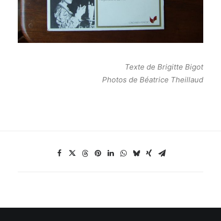
Texte de Brigitte Bigot
Photos de Béatrice Theillaud