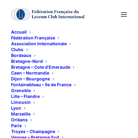
Accueil
Fédération Française
Association Internationale
Clubs
Bordeaux
Les Compagnons du
Bretagne-Nord
Bretagne – Cote d’Emeraude
Caen – Normandie
Tour de France
Dijon – Bourgogne
Fontainebleau – Ile de France
Grenoble
3 MAI 2023
Lille – Flandre
Limousin
Lyon
Marseille
Orléans
Paris
Troyes – Champagne
Vannes – Bretagne Sud