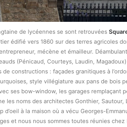
ingtaine de lycéennes se sont retrouvées
Square
ier édifié vers 1860 sur des terres agricoles dont
entrepreneur, mécène et émailleur. Déambulant 
eauds (Pénicaud, Courteys, Laudin, Magadoux)
s de constructions : façades granitiques à l’ord
quoises, style villégiature aux pans de bois pe
avec ses bow-window, les garages remplaçant peu
e les noms des architectes Gonthier, Sautour, 
p d’oeil à la maison où a vécu Georges-Emmanu
uges et nous nous sommes toutes réunies chez 