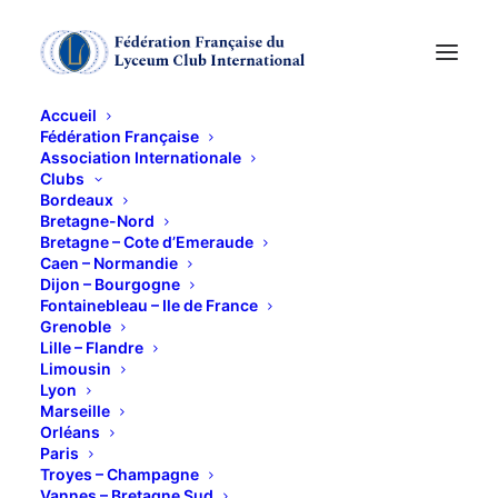
Accueil
Fédération Française
Association Internationale
Clubs
Bordeaux
Excursion en Creuse
Bretagne-Nord
Bretagne – Cote d’Emeraude
Caen – Normandie
Mercredi 6 Mai 2026
Dijon – Bourgogne
Fontainebleau – Ile de France
Grenoble
6 MAI 2026
Lille – Flandre
Limousin
Lyon
Marseille
Orléans
Paris
Troyes – Champagne
Vannes – Bretagne Sud