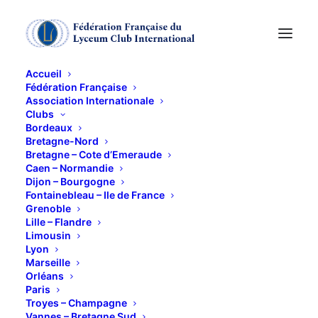
Accueil
Fédération Française
Association Internationale
Clubs
Bordeaux
Escapade culturelle à
Bretagne-Nord
Bretagne – Cote d’Emeraude
Caen – Normandie
Budapest
Dijon – Bourgogne
Fontainebleau – Ile de France
Grenoble
28 MARS 2023
Lille – Flandre
Limousin
Lyon
Marseille
Orléans
Paris
Troyes – Champagne
Vannes – Bretagne Sud