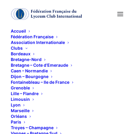
Accueil
Fédération Française
Association Internationale
Clubs
Bordeaux
« Elles sortent de
Bretagne-Nord
Bretagne – Cote d’Emeraude
Caen – Normandie
leur(s) Réserves(s) »
Dijon – Bourgogne
Fontainebleau – Ile de France
Grenoble
2 FÉVRIER 2023
Lille – Flandre
Limousin
Lyon
Marseille
Orléans
Paris
Troyes – Champagne
Vannes – Bretagne Sud