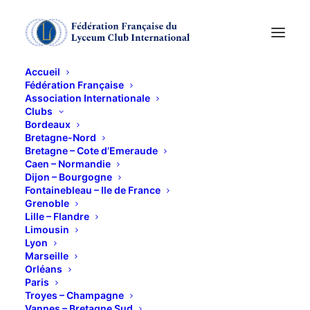
Accueil
Fédération Française
Association Internationale
Clubs
Bordeaux
Découverte
Bretagne-Nord
Bretagne – Cote d’Emeraude
Caen – Normandie
d'Aubusson et Felletin
Dijon – Bourgogne
Fontainebleau – Ile de France
Grenoble
12 JUIN 2025
Lille – Flandre
Limousin
Lyon
Marseille
Orléans
Paris
Troyes – Champagne
Vannes – Bretagne Sud