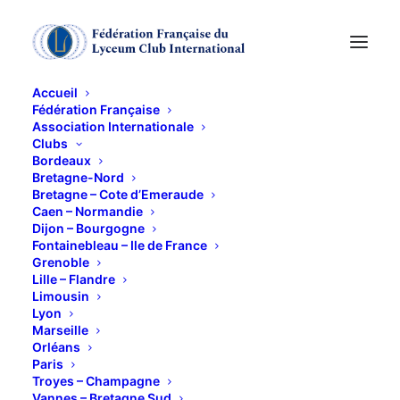
Accueil
Fédération Française
Association Internationale
Conférence sur la
Clubs
Bordeaux
politique migratoire
Bretagne-Nord
Bretagne – Cote d’Emeraude
Caen – Normandie
de l'Union
Dijon – Bourgogne
Fontainebleau – Ile de France
européenne Mardi 19
Grenoble
Lille – Flandre
Mai 2026
Limousin
Lyon
Marseille
19 MAI 2026
Orléans
Paris
Troyes – Champagne
Vannes – Bretagne Sud