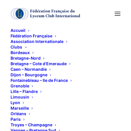
Accueil
Fédération Française
Association Internationale
Clubs
Conférence : le
Bordeaux
Bretagne-Nord
wokisme est-il un
Bretagne – Cote d’Emeraude
Caen – Normandie
Dijon – Bourgogne
totalitarisme?
Fontainebleau – Ile de France
Grenoble
Lille – Flandre
16 OCTOBRE 2024
Limousin
Lyon
Marseille
Orléans
Paris
Troyes – Champagne
Vannes – Bretagne Sud