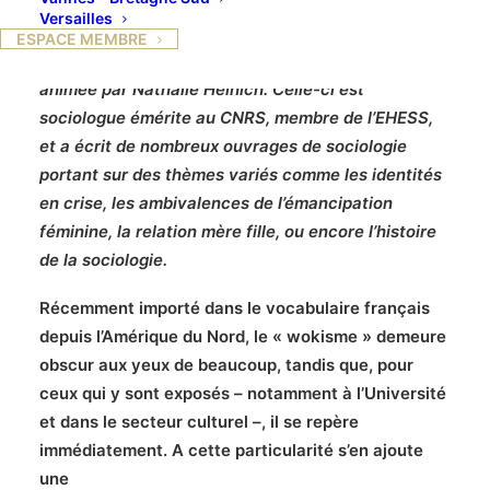
Versailles
Notre conférence du 16 octobre au Cercle de
ESPACE MEMBRE
l’Union Interalliée sur ce sujet d’actualité était
animée par Nathalie Heinich. Celle-ci est
sociologue émérite au CNRS, membre de l’EHESS,
et a écrit de nombreux ouvrages de sociologie
portant sur des thèmes variés comme les identités
en crise, les ambivalences de l’émancipation
féminine, la relation mère fille, ou encore l’histoire
de la sociologie.
Récemment importé dans le vocabulaire français
depuis l’Amérique du Nord, le « wokisme » demeure
obscur aux yeux de beaucoup, tandis que, pour
ceux qui y sont exposés – notamment à l’Université
et dans le secteur culturel –, il se repère
immédiatement. A cette particularité s’en ajoute
une