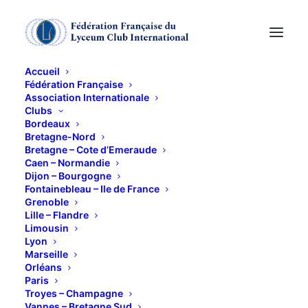
Accueil
Fédération Française
Association Internationale
Clubs
Concert MOZART,
Bordeaux
Bretagne-Nord
POULENC,
Bretagne – Cote d’Emeraude
Caen – Normandie
Dijon – Bourgogne
PROKOVIEF
Fontainebleau – Ile de France
Grenoble
Lille – Flandre
10 AVRIL 2025
Limousin
Lyon
Marseille
Orléans
Paris
Troyes – Champagne
Vannes – Bretagne Sud