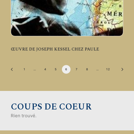
ŒUVRE DE JOSEPH KESSEL CHEZ PAULE
1
…
4
5
6
7
8
…
12
COUPS DE COEUR
Rien trouvé.