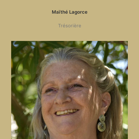
Maïthé Lagorce
Trésorière