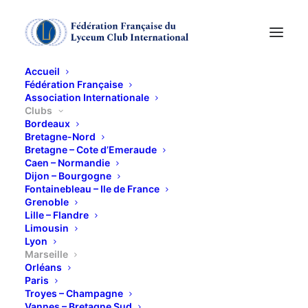
Accueil
Fédération Française
Association Internationale
Clubs
Bordeaux
Bretagne-Nord
Bretagne – Cote d’Emeraude
Caen – Normandie
Dijon – Bourgogne
Fontainebleau – Ile de France
Grenoble
Lille – Flandre
Limousin
Marseille
Lyon
Marseille
Orléans
Paris
Troyes – Champagne
Vannes – Bretagne Sud