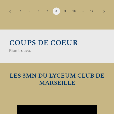
1
…
6
7
8
9
10
…
12
COUPS DE COEUR
Rien trouvé.
LES 3MN DU LYCEUM CLUB DE
MARSEILLE