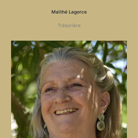
Maïthé Lagorce
Trésorière