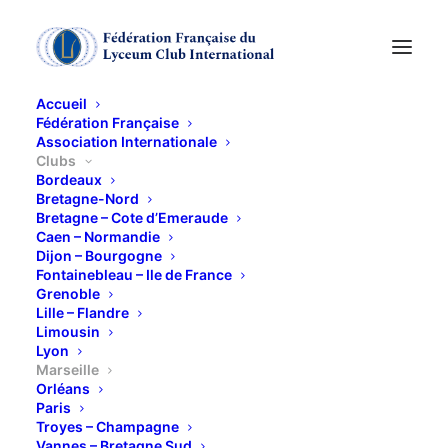
Accueil
Fédération Française
Association Internationale
Clubs
Bordeaux
Bretagne-Nord
Bretagne – Cote d’Emeraude
Caen – Normandie
Dijon – Bourgogne
Fontainebleau – Ile de France
Grenoble
Lille – Flandre
Limousin
Marseille
Lyon
Marseille
Orléans
Paris
Troyes – Champagne
Vannes – Bretagne Sud