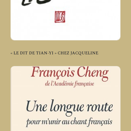
« LE DIT DE TIAN-YI » CHEZ JACQUELINE