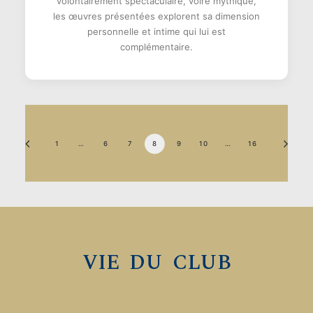
volontairement spectaculaire, voire mythique,
les œuvres présentées explorent sa dimension
personnelle et intime qui lui est
complémentaire.
1
…
6
7
8
9
10
…
16
VIE DU CLUB