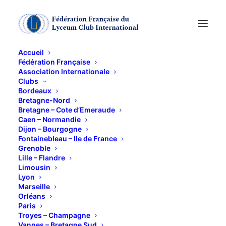
Accueil
Fédération Française
Association Internationale
Clubs
Visite du Musée
Bordeaux
Bretagne-Nord
Provençal de Château
Bretagne – Cote d’Emeraude
Caen – Normandie
Dijon – Bourgogne
Gombert
Fontainebleau – Ile de France
Grenoble
Lille – Flandre
8 OCTOBRE 2023
Limousin
Lyon
Marseille
Orléans
Paris
Troyes – Champagne
Vannes – Bretagne Sud