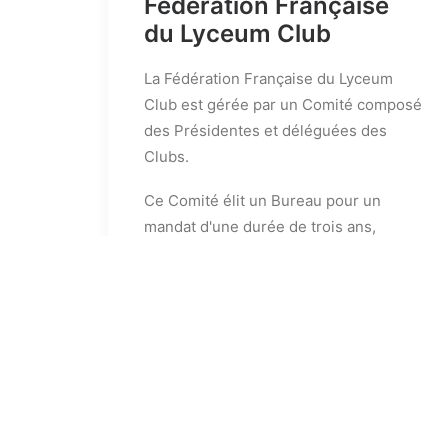
Fédération Française
du Lyceum Club
La Fédération Française du Lyceum
Club est gérée par un Comité composé
des Présidentes et déléguées des
Clubs.
Ce Comité élit un Bureau pour un
mandat d'une durée de trois ans,
renouvelable.
Le siège de la Fédération est au
domicile de la Présidente -
actuellement à Paris.
Pour accéder au site International,
cliquer ici
.