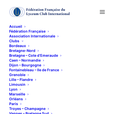
Accueil
Fédération Française
Association Internationale
Clubs
Bordeaux
Bretagne-Nord
FLORENCE
Bretagne – Cote d’Emeraude
Caen – Normandie
Dijon – Bourgogne
Fontainebleau – Ile de France
22 MAI 2014
Grenoble
Lille – Flandre
Limousin
Lyon
Marseille
Orléans
Paris
Troyes – Champagne
Vannes – Bretagne Sud