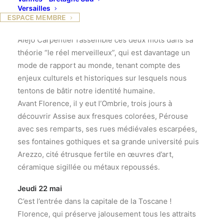
Versailles
De l’Ombrie à Florence : entre le réel et le
ESPACE MEMBRE
merveilleux
Alejo Carpentier rassemble ces deux mots dans sa
théorie “le réel merveilleux”, qui est davantage un
mode de rapport au monde, tenant compte des
enjeux culturels et historiques sur lesquels nous
tentons de bâtir notre identité humaine.
Avant Florence, il y eut l’Ombrie, trois jours à
découvrir Assise aux fresques colorées, Pérouse
avec ses remparts, ses rues médiévales escarpées,
ses fontaines gothiques et sa grande université puis
Arezzo, cité étrusque fertile en œuvres d’art,
céramique sigillée ou métaux repoussés.
Jeudi 22 mai
C’est l’entrée dans la capitale de la Toscane !
Florence, qui préserve jalousement tous les attraits