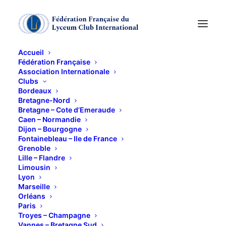
Accueil
Fédération Française
Association Internationale
Bulletin Avril-Mai-Juin
Clubs
Bordeaux
2026
Bretagne-Nord
Bretagne – Cote d’Emeraude
Caen – Normandie
Dijon – Bourgogne
8 AVRIL 2026
Fontainebleau – Ile de France
Grenoble
Lille – Flandre
Limousin
Lyon
Marseille
Orléans
bulletin 2ème trimestre 2026PDF
Télécharger
Paris
Troyes – Champagne
Vannes – Bretagne Sud