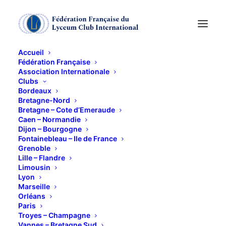
Accueil
Fédération Française
Association Internationale
Clubs
Bordeaux
Bassins des Lumières
Bretagne-Nord
Bretagne – Cote d’Emeraude
Caen – Normandie
Bordeaux - Juin 2026
Dijon – Bourgogne
Fontainebleau – Ile de France
Grenoble
11 JUIN 2026
Lille – Flandre
Limousin
Lyon
Marseille
Orléans
Paris
Troyes – Champagne
Vannes – Bretagne Sud