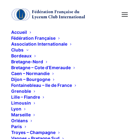
Accueil
Fédération Française
Association Internationale
Clubs
Bordeaux
Bretagne-Nord
Bretagne – Cote d’Emeraude
Caen – Normandie
Dijon – Bourgogne
Fontainebleau – Ile de France
Grenoble
lyon
Lille – Flandre
Limousin
Lyon
Marseille
Orléans
Paris
Troyes – Champagne
Vannes – Bretagne Sud