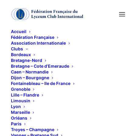
Accueil
Fédération Française
Association Internationale
CERCLE DE LECTURE
Clubs
Bordeaux
Bretagne-Nord
20 MARS 2012
Bretagne – Cote d’Emeraude
Caen – Normandie
Dijon – Bourgogne
Fontainebleau – Ile de France
Grenoble
Lille – Flandre
Limousin
Lyon
Responsable : Jocelyne Lavardac
Marseille
Orléans
Paris
Troyes – Champagne
Vannes – Bretagne Sud