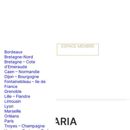
ESPACE MEMBRE
Bordeaux
Bretagne-Nord
Bretagne – Cote
d’Emeraude
Caen – Normandie
Dijon – Bourgogne
Fontainebleau – Ile de
France
Grenoble
Lille – Flandre
Limousin
Lyon
Marseille
Orléans
RISTINA MARIA
Paris
Troyes – Champagne