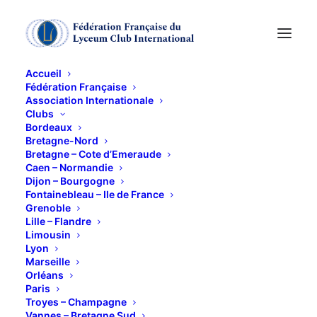
Accueil
Fédération Française
Association Internationale
Voyage en Pays
Clubs
Bordeaux
Cathare
Bretagne-Nord
Bretagne – Cote d’Emeraude
Caen – Normandie
Dijon – Bourgogne
23 MAI 2018
Fontainebleau – Ile de France
Grenoble
Lille – Flandre
Limousin
Lyon
Marseille
Orléans
Visites de Carcassonne, du château de Quéribus et
Paris
de l’abbaye de Fontfroide….
Troyes – Champagne
Vannes – Bretagne Sud