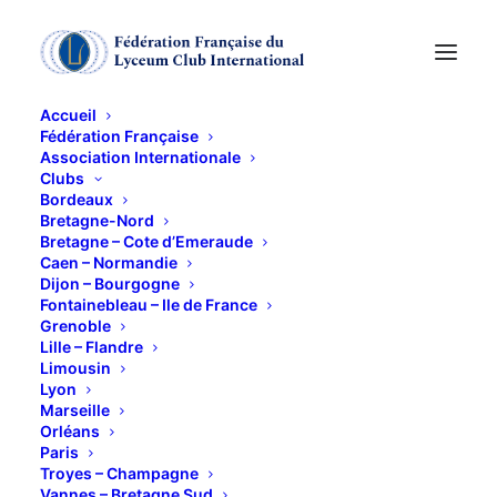
Accueil
Fédération Française
Association Internationale
Voyage au cœur de la
Clubs
Bordeaux
beauté et du sens -
Bretagne-Nord
Bretagne – Cote d’Emeraude
Caen – Normandie
Diane de Selliers,
Dijon – Bourgogne
Fontainebleau – Ile de France
éditrice art et
Grenoble
Lille – Flandre
littérature
Limousin
Lyon
Marseille
31 MARS 2025
Orléans
Paris
Troyes – Champagne
Vannes – Bretagne Sud