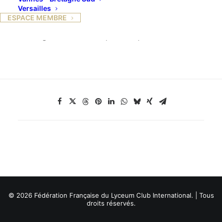
Versailles
Du dimanche 26 avril au jeudi 30 avril Voyage à
ESPACE MEMBRE
Bruxelles
Renseignements & inscriptions auprès de Catherine.
© 2026 Fédération Française du Lyceum Club International. | Tous
droits réservés.