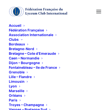
Accueil
Fédération Française
Association Internationale
Voyage à Bruxelles du
Clubs
Bordeaux
26 au 30 avril
Bretagne-Nord
Bretagne – Cote d’Emeraude
Caen – Normandie
Dijon – Bourgogne
30 JUIN 2020
Fontainebleau – Ile de France
Grenoble
Lille – Flandre
Limousin
Lyon
Marseille
Orléans
Toutes les manifestations sont reportées en raison
Paris
de l’état d’urgence sanitaire
Troyes – Champagne
Vannes – Bretagne Sud