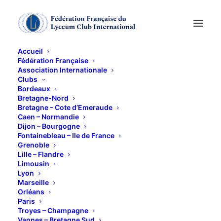
Accueil
Fédération Française
Association Internationale
Voyage à Bâle, le 9 et
Clubs
Bordeaux
10 avril
Bretagne-Nord
Bretagne – Cote d’Emeraude
Caen – Normandie
Dijon – Bourgogne
9 AVRIL 2013
Fontainebleau – Ile de France
Grenoble
Lille – Flandre
Limousin
Lyon
Marseille
Orléans
Voir le superbe programme préparé avec un soin
Paris
tout particulier par notre club jumeau.
Troyes – Champagne
Vannes – Bretagne Sud