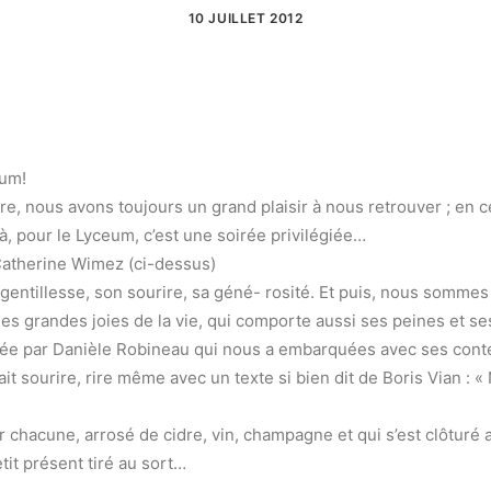
10 JUILLET 2012
eum!
 nous avons toujours un grand plaisir à nous retrouver ; en ce d
là, pour le Lyceum, c’est une soirée privilégiée…
 Catherine Wimez (ci-dessus)
a gentillesse, son sourire, sa géné- rosité. Et puis, nous somm
s grandes joies de la vie, qui comporte aussi ses peines et se
année par Danièle Robineau qui nous a embarquées avec ses con
t sourire, rire même avec un texte si bien dit de Boris Vian : «
r chacune, arrosé de cidre, vin, champagne et qui s’est clôturé 
tit présent tiré au sort…