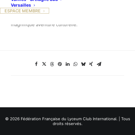
musiciens et chorégraphes d’avant-garde. Le
Versailles
programme comporte une diversité d’œuvres
ESPACE MEMBRE
exceptionnelles vous donnant la mesure de cette
magnifique aventure culturelle.
© 2026 Fédération Française du Lyceum Club International. | Tous
droits réservés.