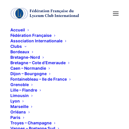
Accueil
Fédération Française
Association Internationale
Viva l'Opéra Les
Clubs
Bordeaux
Ballets Russes
Bretagne-Nord
Bretagne – Cote d’Emeraude
Caen – Normandie
Dijon – Bourgogne
14 JANVIER 2016
Fontainebleau – Ile de France
Grenoble
Lille – Flandre
Limousin
Lyon
Marseille
Orléans
Serge de Diaghilev a ouvert la porte à la modernité
Paris
néo-classique en sachant rapprocher peintres,
Troyes – Champagne
Vannes – Bretagne Sud