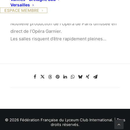
l’épreuve la fidélité de leurs amantes. L’amour leur
Versailles
infligera une amère leçon : ceux qui se croyaient
ESPACE MEMBRE
phénix et déesses se découvriront corps désirants…
Nouvelle production de l’Opéra de Paris diffusée en
direct de l’Opéra Garnier.
Les salles risquent d’être rapidement pleines…
© 2026 Fédération Française du Lyceum Club International. | Tous
droits réservés.