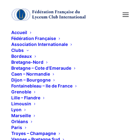
Accueil
Fédération Française
Association Internationale
Viva l'Opéra « Cosi
Clubs
Bordeaux
Fan Tutte » (Mozart)
Bretagne-Nord
Bretagne – Cote d’Emeraude
Caen – Normandie
Dijon – Bourgogne
16 FÉVRIER 2017
Fontainebleau – Ile de France
Grenoble
Lille – Flandre
Limousin
Lyon
Marseille
Orléans
Provoqués par Don Alfonso, vieux philosophe
Paris
cynique, deux jeunes idéalistes décident de mettre à
Troyes – Champagne
Vannes – Bretagne Sud