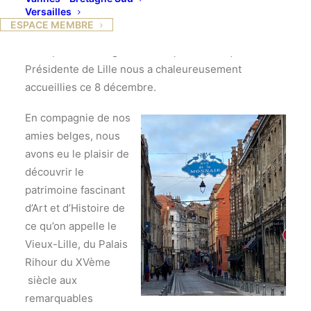
Versailles
Compte rendu journée Lille du 8 décembre 2021
ESPACE MEMBRE
C’est par un froid glacial et un pâle soleil que la
Présidente de Lille nous a chaleureusement
accueillies ce 8 décembre.
En compagnie de nos
amies belges, nous
avons eu le plaisir de
découvrir le
patrimoine fascinant
d’Art et d’Histoire de
ce qu’on appelle le
Vieux-Lille, du Palais
Rihour du XVème
siècle aux
remarquables