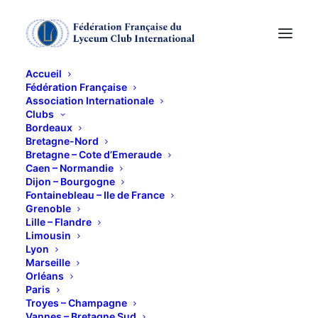
Accueil
Fédération Française
Association Internationale
Clubs
Bordeaux
Bretagne-Nord
Visite Lille
Bretagne – Cote d’Emeraude
Caen – Normandie
Dijon – Bourgogne
Fontainebleau – Ile de France
3 FÉVRIER 2022
Grenoble
Lille – Flandre
Limousin
Lyon
Marseille
Orléans
Paris
Troyes – Champagne
Vannes – Bretagne Sud