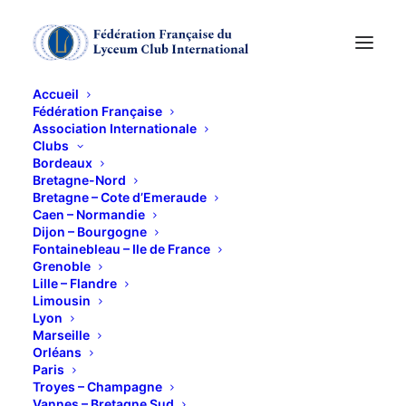
Accueil
Fédération Française
Association Internationale
Visite du Musée des
Clubs
Bordeaux
Arts Forains
Bretagne-Nord
Bretagne – Cote d’Emeraude
Caen – Normandie
Dijon – Bourgogne
26 SEPTEMBRE 2018
Fontainebleau – Ile de France
Grenoble
Lille – Flandre
Limousin
Lyon
Marseille
Orléans
Passées les grilles des Pavillons de Bercy, oubliez le
Paris
quotidien. Ce lieu insolite, aussi connu sous le nom
Troyes – Champagne
Vannes – Bretagne Sud