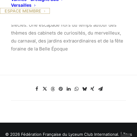
de Musée des Arts Forains, vous invite à sortir des
Versailles
sentiers battus. Vous y découvrirez une collection
ESPACE MEMBRE
unique d’objets du spectacle des 19ème et 20ème
siècles. Une escapade hors du temps autour des
thèmes des cabinets de curiosités, du merveilleux,
du carnaval, des jardins extraordinaires et de la fête
foraine de la Belle Époque
© 2026 Fédération Française du Lyceum Club International. | Tous