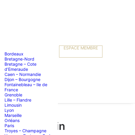
ESPACE MEMBRE
Bordeaux
Bretagne-Nord
Bretagne – Cote
d’Emeraude
Caen – Normandie
Dijon – Bourgogne
Fontainebleau – Ile de
France
Grenoble
Lille – Flandre
Limousin
Lyon
Marseille
Orléans
 suite et fin
Paris
Troyes – Champagne