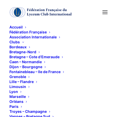
Accueil
Fédération Française
Association Internationale
Visite de l’exposition
Clubs
Bordeaux
« Sigmund Freud. Du
Bretagne-Nord
Bretagne – Cote d’Emeraude
Caen – Normandie
regard à l’écoute »
Dijon – Bourgogne
Fontainebleau – Ile de France
Grenoble
15 JANVIER 2019
Lille – Flandre
Limousin
Lyon
Marseille
Orléans
Paris
Troyes – Champagne
Cette exposition, proposée à l’occasion des vingt ans
Vannes – Bretagne Sud