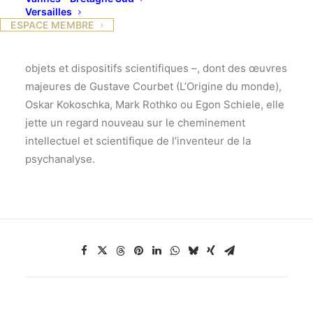
Versailles
du mahJ, est la première présentée en France sur
ESPACE MEMBRE
Sigmund Freud (1856-1939). Par un ensemble de
200 pièces – peintures, dessins, gravures, ouvrages,
objets et dispositifs scientifiques –, dont des œuvres
majeures de Gustave Courbet (L’Origine du monde),
Oskar Kokoschka, Mark Rothko ou Egon Schiele, elle
jette un regard nouveau sur le cheminement
intellectuel et scientifique de l’inventeur de la
psychanalyse.