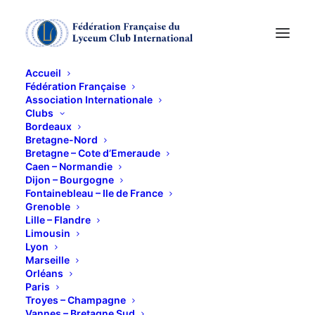
Accueil
Fédération Française
Association Internationale
Visite de
Clubs
Bordeaux
l'aérocampus
Bretagne-Nord
Bretagne – Cote d’Emeraude
Caen – Normandie
Dijon – Bourgogne
9 FÉVRIER 2018
Fontainebleau – Ile de France
Grenoble
Lille – Flandre
Limousin
Lyon
Marseille
Orléans
Paris
Ce contenu est protégé par un mot de passe. Pour
Troyes – Champagne
le voir, veuillez saisir votre mot de passe ci-
Vannes – Bretagne Sud