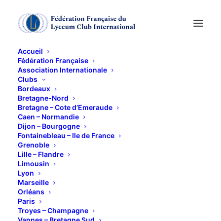
Accueil
Fédération Française
Association Internationale
THEATRE
Clubs
Bordeaux
Bretagne-Nord
13 NOVEMBRE 2012
Bretagne – Cote d’Emeraude
Caen – Normandie
Dijon – Bourgogne
Fontainebleau – Ile de France
Grenoble
Lille – Flandre
Limousin
Lyon
mardi 13 novembre à 20 H 30 au Théâtre de l’Union :
Marseille
Orléans
DREFUS, DEVOS
Paris
Troyes – Champagne
Il était une fois un Monsieur qui avait un œil baignant
Vannes – Bretagne Sud