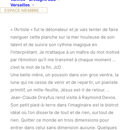
Versailles
dans un réel absurde nous contant pendant des
ESPACE MEMBRE
lustres en baccarat de folles anecdotes lumineuses.
Je me suis dit voilà ma dote et mon antidote
« l’Artiste » fut le détonateur et je vais tenter de faire
naviguer cette planche sur la mer houleuse de son
talent et de suivre son rythme magique en
l’interprétant. Je m’attaque à un maître du mot motivé
par l’émotion qu’il me transmet à chaque moment …
c’est le mot de la fin. JcD .
Une belle-mère, un poussin dans son gros ventre, la
lune qui ne cesse de venir et de repartir, un pianiste
primitif, un mille-feuille, Jésus est-il de retour. ..
Jean-Claude Dreyfus rend visite à Raymond Devos.
Son petit pied-à-terre dans l’imaginaire est le bistrot
idéal où l’on disserte de tout et de rien, surtout de
rien. Quitter ce monde en trois dimensions pour
entrer dans celui sans dimension aucune. Quelques