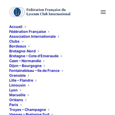
Accueil
Fédération Française
Association Internationale
THEATRE
Clubs
Bordeaux
Bretagne-Nord
23 FÉVRIER 2012
Bretagne – Cote d’Emeraude
Caen – Normandie
Dijon – Bourgogne
Fontainebleau – Ile de France
Grenoble
Lille – Flandre
Limousin
Lyon
Théâtre de l’Union
:
Marseille
à 19 H 00
Orléans
Paris
Troyes – Champagne
‘
Le songe d’une nuit d’été
’ de William Shakespeare.
Vannes – Bretagne Sud