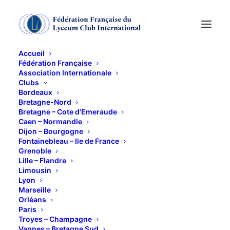
Accueil
Fédération Française
Association Internationale
« Thé des nouvelles »
Clubs
Bordeaux
Bretagne-Nord
6 FÉVRIER 2015
Bretagne – Cote d’Emeraude
Caen – Normandie
Dijon – Bourgogne
Fontainebleau – Ile de France
Grenoble
Lille – Flandre
Limousin
Lyon
Le vendredi 6 février, de 15h00 à 18h00
, nous
Marseille
accueillerons les nouvelles membres de notre club
Orléans
Paris
au restaurant « Le Vanteaux », 162 boulevard de
Troyes – Champagne
Vanteaux à Limoges.
Vannes – Bretagne Sud