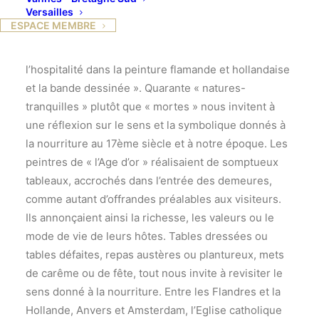
Versailles
l’esprit que nous convie la Fondation
ESPACE MEMBRE
Glénat, au couvent Sainte-Cécile, pour
cette nouvelle exposition sur «
l’hospitalité dans la peinture flamande et hollandaise
et la bande dessinée ». Quarante « natures-
tranquilles » plutôt que « mortes » nous invitent à
une réflexion sur le sens et la symbolique donnés à
la nourriture au 17ème siècle et à notre époque. Les
peintres de « l’Age d’or » réalisaient de somptueux
tableaux, accrochés dans l’entrée des demeures,
comme autant d’offrandes préalables aux visiteurs.
Ils annonçaient ainsi la richesse, les valeurs ou le
mode de vie de leurs hôtes. Tables dressées ou
tables défaites, repas austères ou plantureux, mets
de carême ou de fête, tout nous invite à revisiter le
sens donné à la nourriture. Entre les Flandres et la
Hollande, Anvers et Amsterdam, l’Eglise catholique