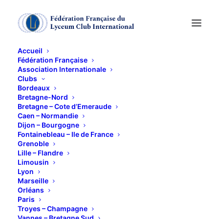
Accueil
Fédération Française
Association Internationale
« TABLES ET FESTINS
Clubs
Bordeaux
» : un régal pour les
Bretagne-Nord
Bretagne – Cote d’Emeraude
Caen – Normandie
yeux et l’esprit !
Dijon – Bourgogne
Fontainebleau – Ile de France
Grenoble
28 JANVIER 2016
Lille – Flandre
Limousin
Lyon
Marseille
Orléans
Paris
Troyes – Champagne
C’est à un pur régal des yeux et de
Vannes – Bretagne Sud