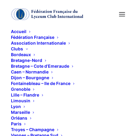
Accueil
Fédération Française
Association Internationale
Clubs
Bordeaux
Bretagne-Nord
SOS Amitié
Bretagne – Cote d’Emeraude
Caen – Normandie
Dijon – Bourgogne
Fontainebleau – Ile de France
16 JANVIER 2025
Grenoble
Lille – Flandre
Limousin
Lyon
Marseille
Orléans
Paris
Troyes – Champagne
Vannes – Bretagne Sud