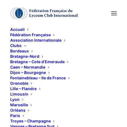
Accueil
Fédération Française
Association Internationale
Sortie de fin d'année
Clubs
Bordeaux
au lac d'Aiguebelette
Bretagne-Nord
Bretagne – Cote d’Emeraude
Caen – Normandie
Dijon – Bourgogne
8 JUIN 2017
Fontainebleau – Ile de France
Grenoble
Lille – Flandre
Limousin
Lyon
Marseille
Orléans
Chez Danielle et Alain, les bons
Paris
génies du lac !
Troyes – Champagne
Vannes – Bretagne Sud