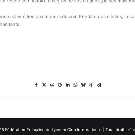
ui révèle son histoire aux grés de ses arcades ,de ses maiso
nse activité liée aux métiers du cuir. Pendant des siècles, la c
habitants.
6 Fédération Française du Lyceum Club International. | Tous droits rés