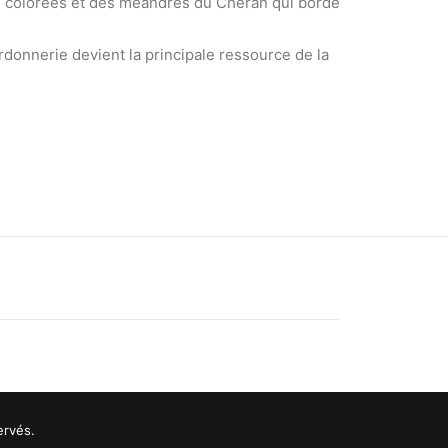
ns colorées et des méandres du Chéran qui borde
ordonnerie devient la principale ressource de la
ervés.