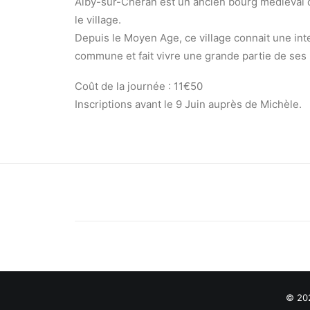
Alby-sur-Chéran est un ancien bourg médiéval q
le village.
Depuis le Moyen Age, ce village connait une inte
commune et fait vivre une grande partie de ses 
Coût de la journée : 11€50
Inscriptions avant le 9 Juin auprès de Michèle.
© 202